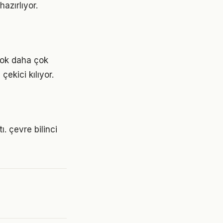
azırlıyor.
 çok daha çok
çekici kılıyor.
ı. çevre bilinci