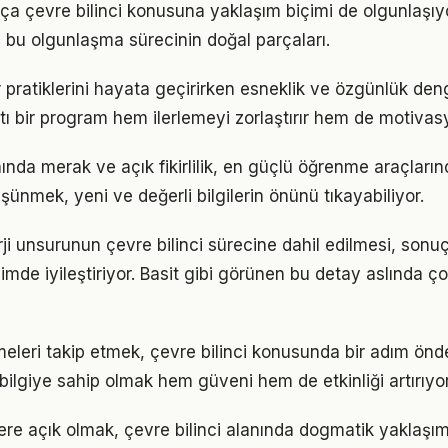
tıkça çevre bilinci konusuna yaklaşım biçimi de olgunlaşıy
a bu olgunlaşma sürecinin doğal parçaları.
ar pratiklerini hayata geçirirken esneklik ve özgünlük de
tı bir program hem ilerlemeyi zorlaştırır hem de motivas
nında merak ve açık fikirlilik, en güçlü öğrenme araçlarınd
üşünmek, yeni ve değerli bilgilerin önünü tıkayabiliyor.
rji unsurunun çevre bilinci sürecine dahil edilmesi, sonuçl
imde iyileştiriyor. Basit gibi görünen bu detay aslında ç
meleri takip etmek, çevre bilinci konusunda bir adım önd
bilgiye sahip olmak hem güveni hem de etkinliği artırıyor
flere açık olmak, çevre bilinci alanında dogmatik yaklaşı