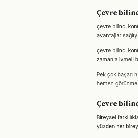
Çevre bilin
çevre bilinci ko
avantajlar sağlıyo
çevre bilinci ko
zamanla ivmeli b
Pek çok başarı hi
hemen görünmese
Çevre bilin
Bireysel farklılı
yüzden her birey