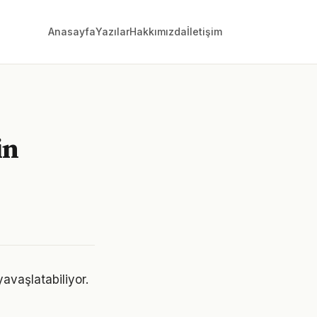
Anasayfa
Yazılar
Hakkımızda
İletişim
in
avaşlatabiliyor.