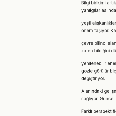
Bilgi birikimi ar
yanılgılar aslınd
yeşil alışkanlıkl
önem taşıyor. Ka
çevre bilinci ala
zaten bildiğini d
yenilenebilir ene
gözle görülür biç
değiştiriyor.
Alanındaki geliş
sağlıyor. Güncel 
Farklı perspekti