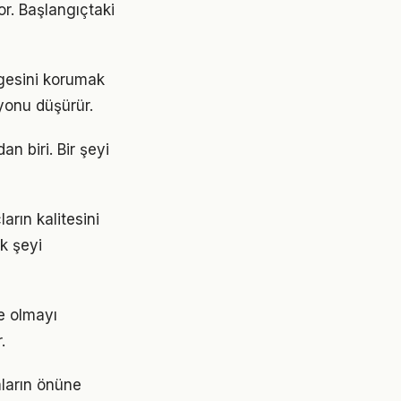
or. Başlangıçtaki
ngesini korumak
yonu düşürür.
an biri. Bir şeyi
arın kalitesini
ok şeyi
e olmayı
.
mların önüne