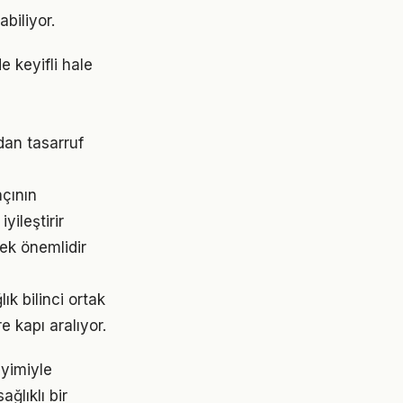
abiliyor.
 keyifli hale
dan tasarruf
açının
ileştirir
ek önemlidir
ık bilinci ortak
e kapı aralıyor.
eyimiyle
ğlıklı bir