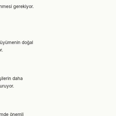
lenmesi gerekiyor.
, büyümenin doğal
r.
şilerin daha
turuyor.
emde önemli