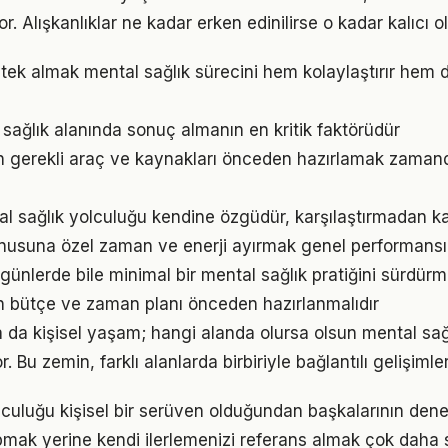
r. Alışkanlıklar ne kadar erken edinilirse o kadar kalıcı ol
ek almak mental sağlık sürecini hem kolaylaştırır hem de
l sağlık alanında sonuç almanın en kritik faktörüdür
in gerekli araç ve kaynakları önceden hazırlamak zaman
al sağlık yolculuğu kendine özgüdür, karşılaştırmadan k
nusuna özel zaman ve enerji ayırmak genel performansı iy
ünlerde bile minimal bir mental sağlık pratiğini sürdürm
in bütçe ve zaman planı önceden hazırlanmalıdır
a da kişisel yaşam; hangi alanda olursa olsun mental sağl
. Bu zemin, farklı alanlarda birbiriyle bağlantılı gelişimler
lculuğu kişisel bir serüven olduğundan başkalarının den
pmak yerine kendi ilerlemenizi referans almak çok daha sa