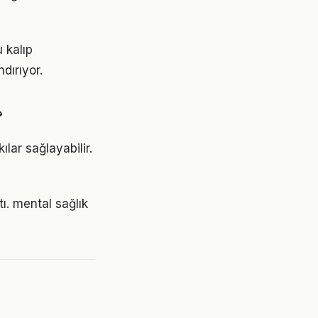
u kalıp
dırıyor.
?
lar sağlayabilir.
ı. mental sağlık