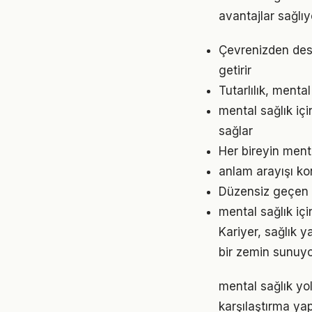
avantajlar sağlıyo
Çevrenizden dest
getirir
Tutarlılık, menta
mental sağlık iç
sağlar
Her bireyin ment
anlam arayışı ko
Düzensiz geçen g
mental sağlık iç
Kariyer, sağlık y
bir zemin sunuyor
mental sağlık yo
karşılaştırma ya