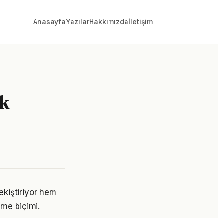
Anasayfa
Yazılar
Hakkımızda
İletişim
ık
kiştiriyor hem
nme biçimi.