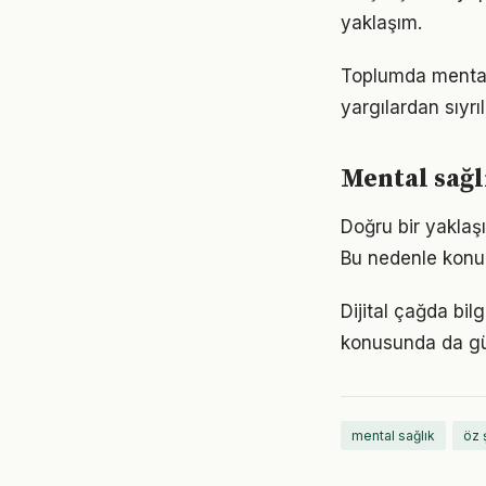
yaklaşım.
Toplumda mental s
yargılardan sıyrı
Mental sağl
Doğru bir yaklaşı
Bu nedenle konu
Dijital çağda bil
konusunda da gü
mental sağlık
öz 