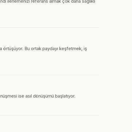
ndi ilerlemenizi referans almak çok daha sağlıklı
kla örtüşüyor. Bu ortak paydayı keşfetmek, iş
dönüşmesi ise asıl dönüşümü başlatıyor.