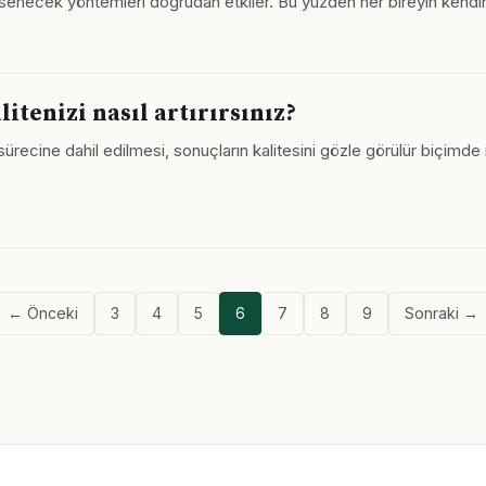
nimsenecek yöntemleri doğrudan etkiler. Bu yüzden her bireyin kendi
tenizi nasıl artırırsınız?
cine dahil edilmesi, sonuçların kalitesini gözle görülür biçimde iy
← Önceki
3
4
5
6
7
8
9
Sonraki →