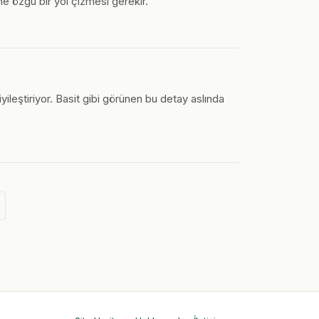
ne özgü bir yol çizmesi gerekir.
ileştiriyor. Basit gibi görünen bu detay aslında